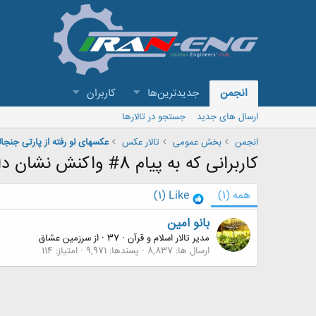
انجمن
جدیدترین‌ها
کاربران
ارسال های جدید
جستجو در تالارها
انجمن
بخش عمومی
تالار عکس
عکسهای لو رفته از پارتی جنجا
کاربرانی که به پیام 8# واکنش نشان داده اند
همه
(1)
Like
(1)
بانو امین
مدیر تالار اسلام و قرآن
·
37
·
از
سرزمین عشاق
ارسال ها
8,837
پسندها
9,971
امتیاز
114