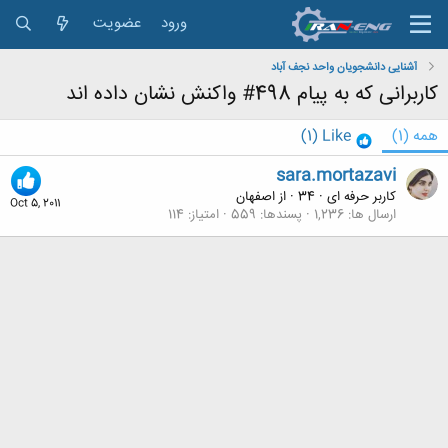
ورود
عضویت
آشنایی دانشجویان واحد نجف آباد
کاربرانی که به پیام 498# واکنش نشان داده اند
همه
(1)
Like
(1)
sara.mortazavi
کاربر حرفه ای
·
34
·
از
اصفهان
Oct 5, 2011
ارسال ها
1,236
پسندها
559
امتیاز
114