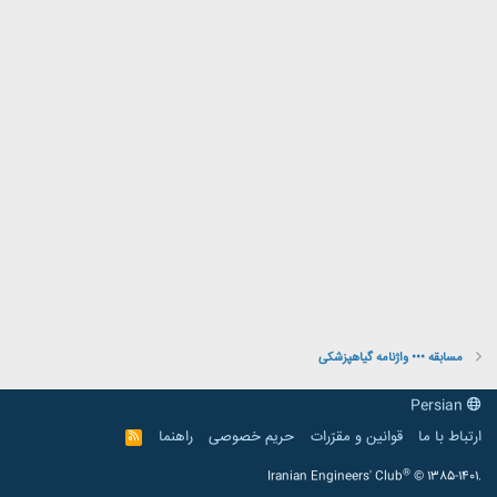
مسابقه ••• واژنامه گیاهپزشکی
Persian
ارتباط با ما
قوانین و مقرّرات
حریم خصوصی
راهنما
R
S
S
®
Iranian Engineers' Club
© 1385-1401.