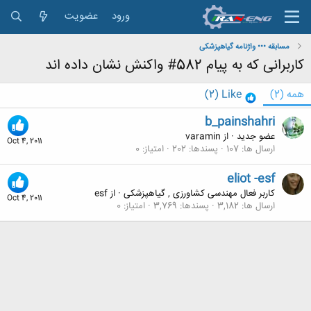
ورود
عضویت
مسابقه ••• واژنامه گیاهپزشکی
کاربرانی که به پیام 582# واکنش نشان داده اند
همه
(2)
Like
(2)
b_painshahri
عضو جدید
·
از
varamin
Oct 4, 2011
ارسال ها
107
پسندها
202
امتیاز
0
eliot -esf
کاربر فعال مهندسی کشاورزی , گیاهپزشکی
·
از
esf
Oct 4, 2011
ارسال ها
3,182
پسندها
3,769
امتیاز
0