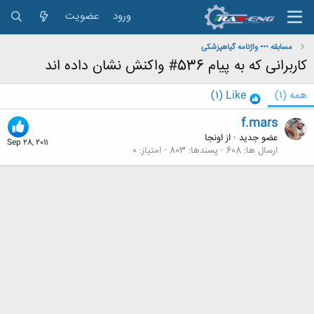
ورود
عضویت
مسابقه ••• واژنامه گیاهپزشکی
کاربرانی که به پیام 536# واکنش نشان داده اند
همه
(1)
Like
(1)
f.mars
عضو جدید
·
از
اونجا
Sep 28, 2011
ارسال ها
608
پسندها
803
امتیاز
0