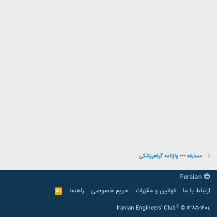
مسابقه ••• واژنامه گیاهپزشکی
Persian
ارتباط با ما
قوانین و مقرّرات
حریم خصوصی
راهنما
R
S
S
®
Iranian Engineers' Club
© 1385-1401.