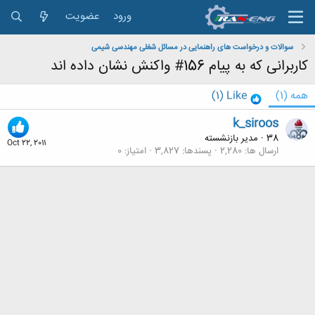
ورود
عضویت
سوالات و درخواست های راهنمایی در مسائل شغلی مهندسی شیمی
کاربرانی که به پیام 156# واکنش نشان داده اند
همه
(1)
Like
(1)
k_siroos
38
·
مدیر بازنشسته
Oct 22, 2011
ارسال ها
2,280
پسندها
3,827
امتیاز
0