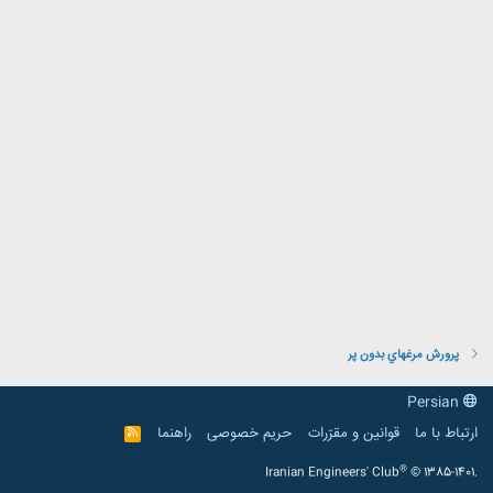
پرورش مرغهاي بدون پر
Persian
ارتباط با ما
قوانین و مقرّرات
حریم خصوصی
راهنما
R
S
S
®
Iranian Engineers' Club
© 1385-1401.