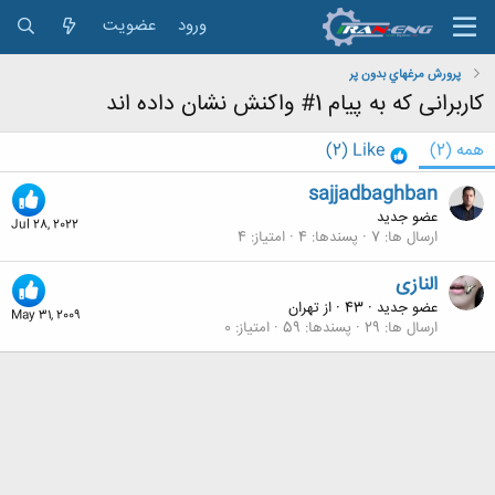
ورود
عضویت
پرورش مرغهاي بدون پر
کاربرانی که به پیام 1# واکنش نشان داده اند
همه
(2)
Like
(2)
sajjadbaghban
عضو جدید
Jul 28, 2022
ارسال ها
7
پسندها
4
امتیاز
4
النازی
عضو جدید
·
43
·
از
تهران
May 31, 2009
ارسال ها
29
پسندها
59
امتیاز
0