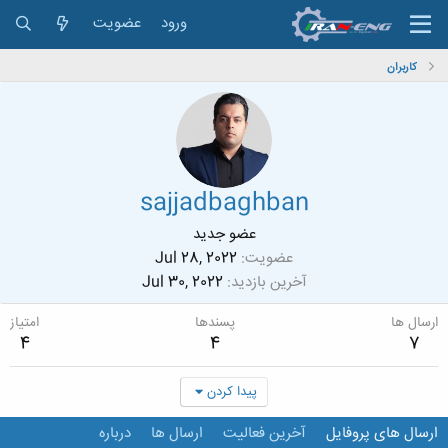
ورود
عضویت
کاربران
sajjadbaghban
عضو جدید
عضویت
Jul 28, 2022
آخرین بازدید
Jul 30, 2022
ارسال ها
پسندها
امتیاز
4
4
7
پیدا کردن
ارسال های پروفایل
آخرین فعالیت
ارسال ها
درباره