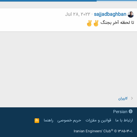
Jul 28, 2022
sajjadbaghban
تا لحظه آخر بجنگ
کاربران
Persian
ارتباط با ما
قوانین و مقرّرات
حریم خصوصی
راهنما
R
S
S
®
Iranian Engineers' Club
© 1385-1401.