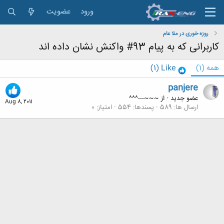
ورود
عضویت
روزه خوری در ملا عام
کاربرانی که به پیام 93# واکنش نشان داده اند
همه
(1)
Like
(1)
panjere
عضو جدید
·
از
~~~---^^^
Aug 8, 2011
ارسال ها
589
پسندها
554
امتیاز
0