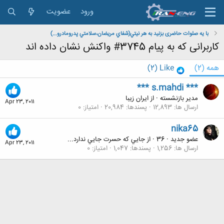
ورود
عضویت
با یه صلوات حاضری بزنید به هر نيتي(شفاي مريضان،سلامتي پدرومادرو...)
کاربرانی که به پیام 3745# واکنش نشان داده اند
همه
(2)
Like
(2)
*** s.mahdi ***
مدیر بازنشسته
·
از
ایران زیبا
Apr 23, 2011
ارسال ها
12,893
پسندها
20,984
امتیاز
0
nika65
عضو جدید
·
36
·
از
جايي که حسرت جايي ندارد...
Apr 23, 2011
ارسال ها
1,256
پسندها
1,047
امتیاز
0