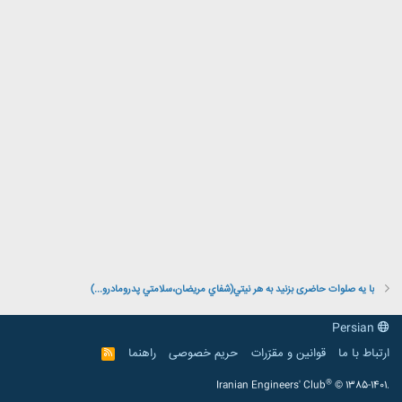
با یه صلوات حاضری بزنید به هر نيتي(شفاي مريضان،سلامتي پدرومادرو...)
Persian
ارتباط با ما
قوانین و مقرّرات
حریم خصوصی
راهنما
R
S
S
®
Iranian Engineers' Club
© 1385-1401.