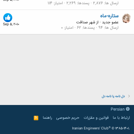
Sep 5, 2010
ارسال ها
2,876
پسندها
2,269
امتیاز
114
ستاره-ماه
عضو جدید
·
از
شهر صداقت
Sep 5, 2010
ارسال ها
94
پسندها
62
امتیاز
0
دل نامه یا نامه دل
Persian
ارتباط با ما
قوانین و مقرّرات
حریم خصوصی
راهنما
R
S
S
®
Iranian Engineers' Club
© 1385-1401.