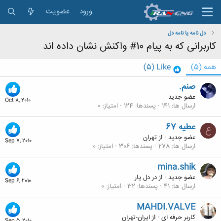
ورود
عضویت
دل نامه یا نامه دل
کاربرانی که به پیام 10# واکنش نشان داده اند
همه
(5)
Like
(5)
صنم.
عضو جدید
Oct 8, 2010
ارسال ها
141
پسندها
124
امتیاز
0
عطیه 67
ع
عضو جدید
·
از
تهران
Sep 7, 2010
ارسال ها
278
پسندها
306
امتیاز
0
mina.shik
عضو جدید
·
از
در دل يار
Sep 6, 2010
ارسال ها
41
پسندها
32
امتیاز
0
MAHDI.VALVE
کاربر حرفه ای
·
از
ایران-تهران