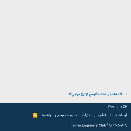
!!!مشاعره با لغات انگليسي از نوع موادي!!!
Persian
ارتباط با ما
قوانین و مقرّرات
حریم خصوصی
راهنما
R
S
S
®
Iranian Engineers' Club
© 1385-1401.