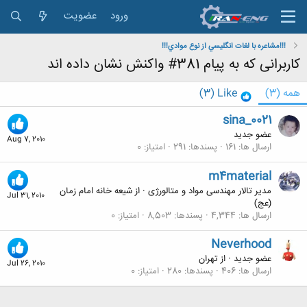
ورود
عضویت
!!!مشاعره با لغات انگليسي از نوع موادي!!!
کاربرانی که به پیام 381# واکنش نشان داده اند
همه
(3)
Like
(3)
sina_0021
عضو جدید
Aug 7, 2010
ارسال ها
161
پسندها
291
امتیاز
0
m4material
مدیر تالار مهندسی مواد و متالورژی
·
از
شیعه خانه امام زمان
Jul 31, 2010
(عج)
ارسال ها
4,344
پسندها
8,503
امتیاز
0
Neverhood
عضو جدید
·
از
تهران
Jul 26, 2010
ارسال ها
406
پسندها
280
امتیاز
0