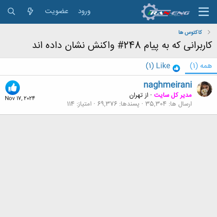
ورود
عضویت
کاکتوس ها
کاربرانی که به پیام 248# واکنش نشان داده اند
همه
(1)
Like
(1)
naghmeirani
مدیر کل سایت
·
از
تهران
Nov 17, 2024
ارسال ها
35,304
پسندها
69,376
امتیاز
114