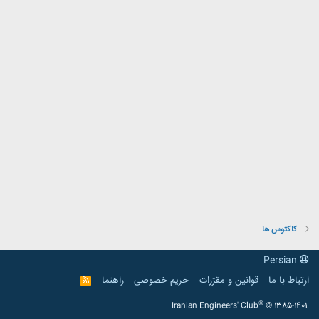
کاکتوس ها
Persian
ارتباط با ما
قوانین و مقرّرات
حریم خصوصی
راهنما
R
S
S
®
Iranian Engineers' Club
© 1385-1401.