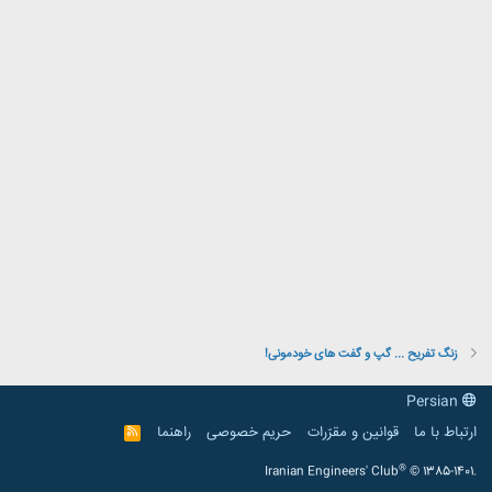
زنگ تفریح ... گپ و گفت های خودمونی!
Persian
ارتباط با ما
قوانین و مقرّرات
حریم خصوصی
راهنما
R
S
S
®
Iranian Engineers' Club
© 1385-1401.