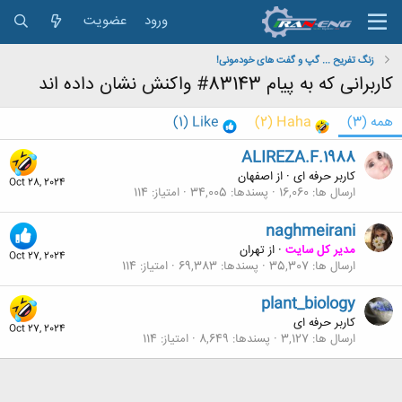
ورود
عضویت
زنگ تفریح ... گپ و گفت های خودمونی!
کاربرانی که به پیام 83143# واکنش نشان داده اند
همه
(3)
Haha
(2)
Like
(1)
ALIREZA.F.1988
کاربر حرفه ای
·
از
اصفهان
Oct 28, 2024
ارسال ها
16,060
پسندها
34,005
امتیاز
114
naghmeirani
مدیر کل سایت
·
از
تهران
Oct 27, 2024
ارسال ها
35,307
پسندها
69,383
امتیاز
114
plant_biology
کاربر حرفه ای
Oct 27, 2024
ارسال ها
3,127
پسندها
8,649
امتیاز
114