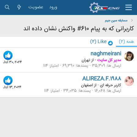
ورود
عضویت
مسابقه سین جیم
کاربرانی که به پیام 610# واکنش نشان داده اند
همه
(2)
Like
(2)
naghmeirani
مدیر کل سایت
·
از
تهران
Jul 30, 2024
ارسال ها
35,309
پسندها
69,390
امتیاز
114
ALIREZA.F.1988
کاربر حرفه ای
·
از
اصفهان
Jul 13, 2024
ارسال ها
16,068
پسندها
34,035
امتیاز
114