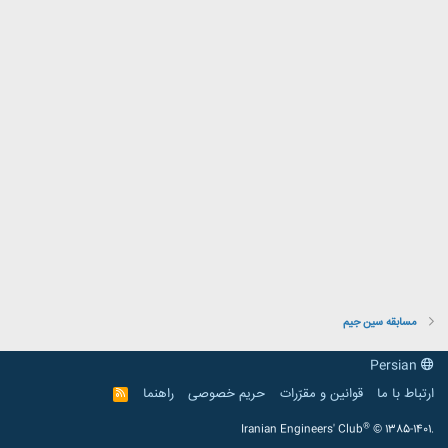
مسابقه سین جیم
Persian
ارتباط با ما
قوانین و مقرّرات
حریم خصوصی
راهنما
R
S
S
®
Iranian Engineers' Club
© 1385-1401.