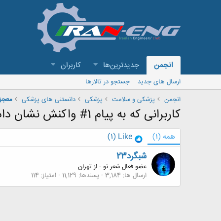
انجمن
جدیدترین‌ها
کاربران
ارسال های جدید
جستجو در تالارها
انجمن
پزشکی و سلامت
پزشکی
دانستنی های پزشکی
معجز
کاربرانی که به پیام 1# واکنش نشان داده اند
همه
(1)
Like
(1)
شبگرد23
عضو فعال شعر نو
·
از
تهران
ارسال ها
3,184
پسندها
11,129
امتیاز
114