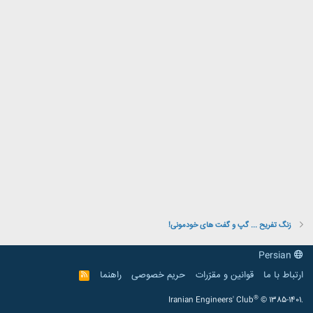
زنگ تفریح ... گپ و گفت های خودمونی!
Persian
ارتباط با ما
قوانین و مقرّرات
حریم خصوصی
راهنما
R
S
S
®
Iranian Engineers' Club
© 1385-1401.