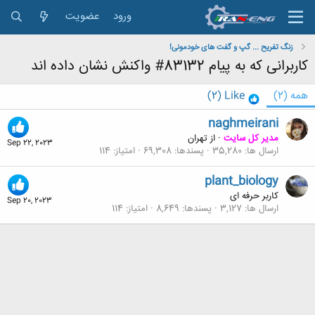
ورود
عضویت
زنگ تفریح ... گپ و گفت های خودمونی!
کاربرانی که به پیام 83132# واکنش نشان داده اند
همه
(2)
Like
(2)
naghmeirani
مدیر کل سایت
·
از
تهران
Sep 22, 2023
ارسال ها
35,280
پسندها
69,308
امتیاز
114
plant_biology
کاربر حرفه ای
Sep 20, 2023
ارسال ها
3,127
پسندها
8,649
امتیاز
114