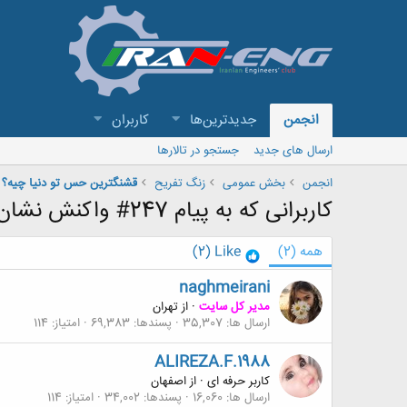
انجمن
جدیدترین‌ها
کاربران
ارسال های جدید
جستجو در تالارها
انجمن
بخش عمومی
زنگ تفريح
قشنگترین حس تو دنیا چیه؟
کاربرانی که به پیام 247# واکنش نشان داده اند
همه
(2)
Like
(2)
naghmeirani
مدیر کل سایت
·
از
تهران
ارسال ها
35,307
پسندها
69,383
امتیاز
114
ALIREZA.F.1988
کاربر حرفه ای
·
از
اصفهان
ارسال ها
16,060
پسندها
34,002
امتیاز
114