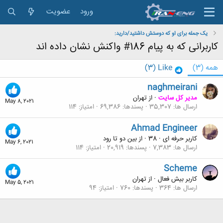
ورود
عضویت
یک جمله برای او که دوستش داشتید/دارید:
کاربرانی که به پیام 186# واکنش نشان داده اند
همه
(3)
Like
(3)
naghmeirani
مدیر کل سایت
·
از
تهران
May 8, 2021
ارسال ها
35,307
پسندها
69,386
امتیاز
114
Ahmad Engineer
کاربر حرفه ای
·
38
·
از
بین دو تا رود
May 6, 2021
ارسال ها
7,383
پسندها
20,919
امتیاز
114
Scheme
کاربر بیش فعال
·
از
تهران
May 5, 2021
ارسال ها
364
پسندها
760
امتیاز
94