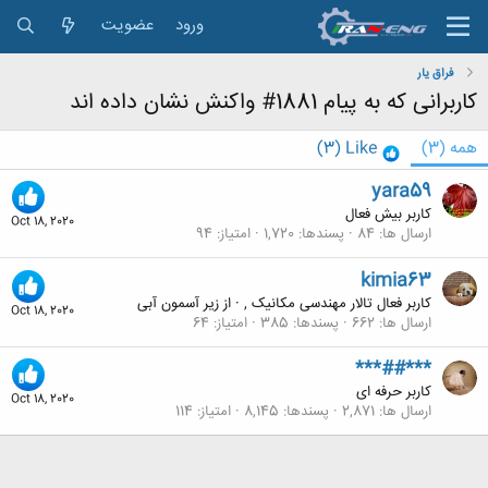
ورود
عضویت
فراق یار
کاربرانی که به پیام 1881# واکنش نشان داده اند
همه
(3)
Like
(3)
yara59
کاربر بیش فعال
Oct 18, 2020
ارسال ها
84
پسندها
1,720
امتیاز
94
kimia63
کاربر فعال تالار مهندسی مکانیک ,
·
از
زیر آسمون آبی
Oct 18, 2020
ارسال ها
662
پسندها
385
امتیاز
64
***##***
کاربر حرفه ای
Oct 18, 2020
ارسال ها
2,871
پسندها
8,145
امتیاز
114