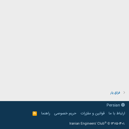
فراق یار
Persian
ارتباط با ما
قوانین و مقرّرات
حریم خصوصی
راهنما
R
S
S
®
Iranian Engineers' Club
© 1385-1401.