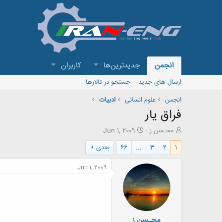
انجمن
جدیدترین‌ها
کاربران
ارسال های جدید
جستجو در تالارها
انجمن
علوم انسانی
ادبیات
فراق یار
ش
ت
محـسن ز
Jun 1, 2009
ر
ا
1
2
3
...
66
بعدی
و
ر
ع
ی
ک
خ
Jun 1, 2009
ن
ش
ن
ر
د
و
ه
ع
م
محـسن ز
و