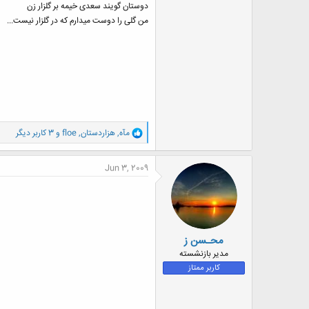
دوستان گویند سعدی خیمه بر گلزار زن
من گلی را دوست می​دارم که در گلزار نیست...
و
مآه
,
هزاردستان
,
floe
و 3 کاربر دیگر
ا
ک
ن
Jun 3, 2009
ش
ه
ا
:
محـسن ز
مدیر بازنشسته
کاربر ممتاز