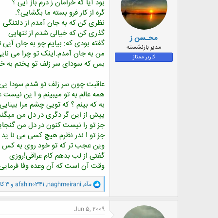
بود آیا که خرامان ز درم باز آیی ؟
ا
گره از کار فرو بسته ما بگشایی؟.
:
نظری کن که به جان آمدم از دلتنگی
گذری کن که خیالی شدم از تنهایی
محـسن ز
گفته بودی که: بیایم چو به جان آیی ت
مدیر بازنشسته
من به جان آمدم.اینک تو چرا می نایی
کاربر ممتاز
بس که سودای سر زلف تو پختم به خی
عاقبت چون سر زلف تو شدم سودا یی
همه عالم به تو میبینم و ا ین نیست
به که بینم ؟ که تویی چشم مرا بینایی
پیش از این گر دگری در دل من میگن
جز تو را نیست کنون در دل من گنجای
جز تو ا ندر نظرم هیچ کسی می نا ید
وین عجب تر که تو خود روی به کس ن
گفتی از لب بدهم کام عراقی!روزی
وقت آن است که آن وعده وفا فرمایی 
و
مآه
,
naghmeirani
,
afshin0341
و 3 کاربر دیگر
ا
ک
ن
Jun 5, 2009
ش