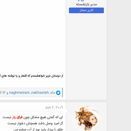
ض
مدیر بازنشسته
و
کاربر ممتاز
ع
از دوستان عزیز خواهشمندم که اشعار و یا نوشته های که د
و
مآه
,
nakhasteh
,
naghmeirani
و 12 کاربر دیگر
ا
ک
ن
Jun 2, 2009
ش
ه
ای که گفتی هیچ مشکل چون
فراق یار
نیست
ا
گر امید وصل باشد همچنان دشوار نیست
:
خلق را بیدار باید بود از آب چشم من