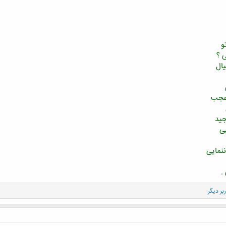
و
 ؟
ال
 عجب
جید
ی
نمایی
.