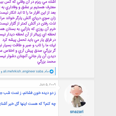
اشك مي ريزم در آن وقتي كه كس بي
معترف هستيم بر عشق و وفاداري به ا
بعد از اين اقرار ما را تا ابد انكار نيس
زان سوي درياي آتش يارگر خواند مرا
لذت رفتن در آتش كمتر از گلزار نيست
خرم آن روزي كه بازآيي به بستان هم
لحظه اي زيباتر از آن لحظه ديدار ني
در فراق يار مي بايد تحمل پيشه كرد
ليك ما را تاب و صبر و طاقت بسيار 
گر بزرگي صدق پيش آري و اخلاص ع
ديدن آن يار جاني آنچنان دشوار ني
محمد بزرگي
و
مآه
,
engineer saba
,
ali.mehrkish
و 4 کاربر دیگر
ا
ک
ن
Jun 5, 2009
ش
ه
ز
دو دیده خون فشانم، ز غمت شب ج
ا
:
چه کنم؟ که هست اینها گل خیر آشنا
snazari