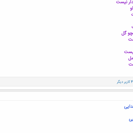
دار نيست
و
ت
چو گل
ست
نيست
مل
ست
دایی
یی