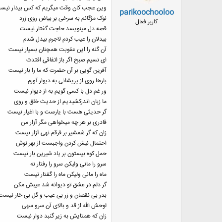
وین عجب کان وقت می​گریم که کس بیدار نیس
parikoochooloo
نوک مژگانم به سرخی بر بیاض روی زرد
کاربر فعال
قصه دل می​نویسد حاجت گفتار نیست
بی​دلان را عیب کردم لاجرم بی​دل شدم
آن گنه را این عقوبت همچنان بسیار نیست
ای نسیم صبح اگر باز اتفاقی افتدت
آفرین گویی بر آن حضرت که ما را بار نیست
بارها روی از پریشانی به دیوار آورم
ور غم دل با کسی گویم به از دیوار نیست
ما زبان اندرکشیدیم از حدیث خلق و روی
گر حدیثی هست با یارست و با اغیار نیست
قادری بر هر چه می​خواهی مگر آزار من
زان که گر شمشیر بر فرقم نهی آزار نیست
احتمال نیش کردن واجبست از بهر نوش
حمل کوه بیستون بر یاد شیرین بار نیست
سرو را مانی ولیکن سرو را رفتار نه
ماه را مانی ولیکن ماه را گفتار نیست
گر دلم در عشق تو دیوانه شد عیبش مکن
بدر بی نقصان و زر بی عیب و گل بی خار نیست
لوحش الله از قد و بالای آن سرو سهی
زان که همتایش به زیر گنبد دوار نیست