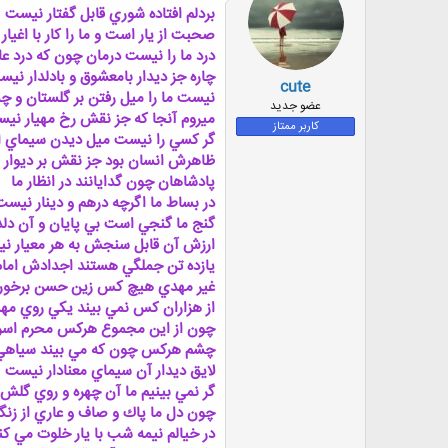
ه
بردلم افتاده شوري قابل گفتار نيست
ا
صحبت از يار است و ما را كار با اغيا
:
درد ما را نيست درمان چون كه درد 
چاره جز ديدار بامعشوق و بادلدار ني
cute
نيست ما را ميل رفتن بر گلستان و چ
عضو جدید
ميروم آنجا كه جز نقش رخ مهيار ني
کاربر ممتاز
گر كسي را نيست ميل ديدن سيماي ا
ظاهرش انسان بود جز نقش بر ديوار
پادشاهان چون گدايانند در انظار ما
در بساط ما اگرچه درهم و دينار نيست
گنج ما گنجي است بي پايان و آن دل
ارزش آن قابل سنجش به هر معيار ن
يازده تن جملگي هستند اجدادش امام
غير مهدي هيچ كس زين حسن برخور
از هزاران كس نمي بيند يكي روي م
چون از اين مجموع هركس محرم اسر
چشم هركس چون كه مي بيند سياهي 
لايق ديدار آن سيماي معنادار نيست
گر نمي بينيم ما آن چهره و روي گلش
چون دل ما پاك و صاف و عاري از زنگ
در خيالم نيمه شب با يار خلوت مي كن