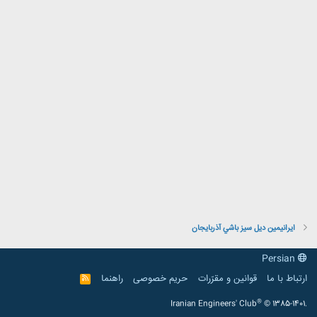
ايرانيمين ديل سيز باشي آذربايجان
Persian
ارتباط با ما
قوانین و مقرّرات
حریم خصوصی
راهنما
R
S
S
®
Iranian Engineers' Club
© 1385-1401.