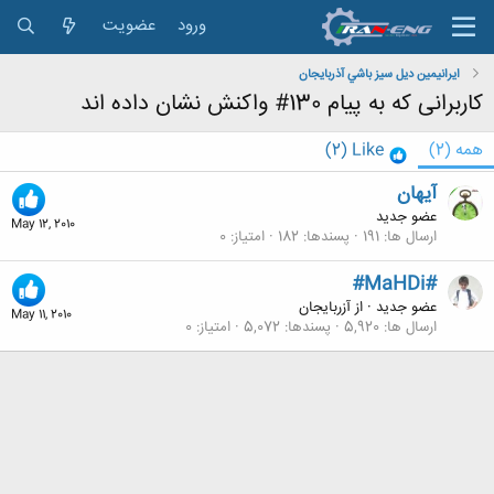
ورود
عضویت
ايرانيمين ديل سيز باشي آذربايجان
کاربرانی که به پیام 130# واکنش نشان داده اند
همه
(2)
Like
(2)
آیهان
عضو جدید
May 12, 2010
ارسال ها
191
پسندها
182
امتیاز
0
#MaHDi#
عضو جدید
·
از
آزربایجان
May 11, 2010
ارسال ها
5,920
پسندها
5,072
امتیاز
0