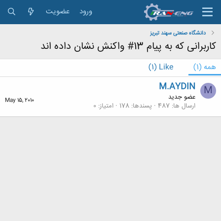
ورود
عضویت
دانشگاه صنعتی سهند تبریز
کاربرانی که به پیام 13# واکنش نشان داده اند
همه
(1)
Like
(1)
M.AYDIN
M
عضو جدید
May 15, 2010
ارسال ها
487
پسندها
178
امتیاز
0