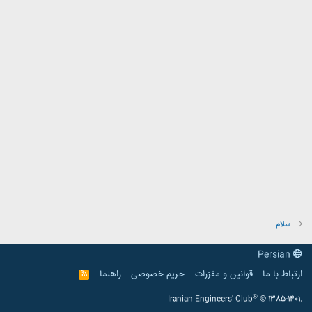
سلام
Persian
ارتباط با ما
قوانین و مقرّرات
حریم خصوصی
راهنما
R
S
S
®
Iranian Engineers' Club
© 1385-1401.