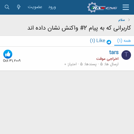
ورود
عضویت
سلام
کاربرانی که به پیام 2# واکنش نشان داده اند
همه
(1)
Like
(1)
tars
T
اخراجی موقت
Oct 31, 2009
ارسال ها
5
پسندها
5
امتیاز
0