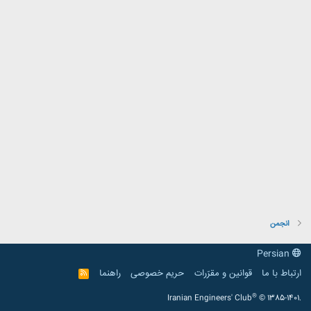
انجمن
Persian
ارتباط با ما
قوانین و مقرّرات
حریم خصوصی
راهنما
R
S
S
®
Iranian Engineers' Club
© 1385-1401.