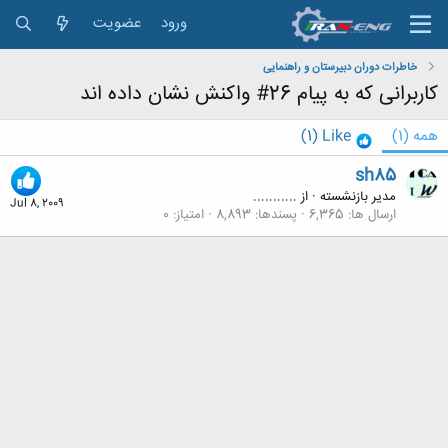
ورود
عضویت
خاطرات دوران دبیرستان و راهنمایی
کاربرانی که به پیام 26# واکنش نشان داده اند
همه
(1)
Like
(1)
sh85
مدیر بازنشسته
·
از
...........
Jul 8, 2009
ارسال ها
6,365
پسندها
8,893
امتیاز
0