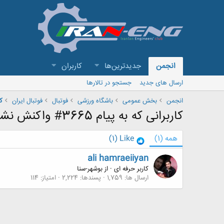
انجمن
جدیدترین‌ها
کاربران
ارسال های جدید
جستجو در تالارها
انجمن
بخش عمومی
باشگاه ورزشی
فوتبال
فوتبال ایران
ك
کاربرانی که به پیام 3665# واکنش نشان داده اند
همه
(1)
Like
(1)
ali hamraeiiyan
کاربر حرفه ای
·
از
بوشهر-سنا
ارسال ها
1,759
پسندها
2,224
امتیاز
114