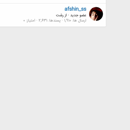
afshin_ss
عضو جدید
·
از
رشت
ارسال ها
1,910
پسندها
2,631
امتیاز
0