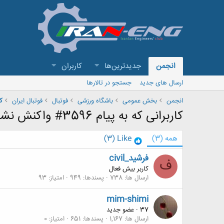
انجمن
جدیدترین‌ها
کاربران
ارسال های جدید
جستجو در تالارها
انجمن
بخش عمومی
باشگاه ورزشی
فوتبال
فوتبال ایران
ك
کاربرانی که به پیام 3596# واکنش نشان داده اند
همه
(3)
Like
(3)
فرشید_civil
ف
کاربر بیش فعال
ارسال ها
738
پسندها
949
امتیاز
93
mim-shimi
37
·
عضو جدید
ارسال ها
1,167
پسندها
651
امتیاز
0