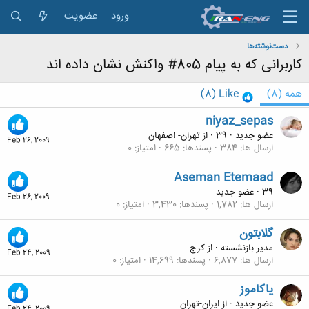
ورود
عضویت
دست‌نوشته‌ها
کاربرانی که به پیام 805# واکنش نشان داده اند
همه
(8)
Like
(8)
niyaz_sepas
عضو جدید
·
39
·
از
تهران- اصفهان
Feb 26, 2009
ارسال ها
384
پسندها
665
امتیاز
0
Aseman Etemaad
39
·
عضو جدید
Feb 26, 2009
ارسال ها
1,782
پسندها
3,430
امتیاز
0
گلابتون
مدیر بازنشسته
·
از
كرج
Feb 24, 2009
ارسال ها
6,877
پسندها
14,699
امتیاز
0
یاکاموز
عضو جدید
·
از
ایران-تهران