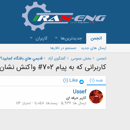
انجمن
جدیدترین‌ها
کاربران
ارسال های جدید
جستجو در تالارها
انجمن
بخش عمومی
گفتگوی آزاد
قديمي هاي باشگاه كجاييد؟ د
کاربرانی که به پیام 702# واکنش نشان داده اند
همه
(1)
Like
(1)
Ussef
کاربر حرفه ای
ارسال ها
5,936
پسندها
11,058
امتیاز
114