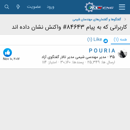
ورود
عضویت
گفتگوها و گفتمان‌های مهندسان شیمی
کاربرانی که به پیام 84643# واکنش نشان داده اند
همه
(1)
Like
(1)
P O U R I A
35
·
مدیر مهندسی شیمی مدیر تالار گفتگوی آزاد
Nov 10, 2017
ارسال ها
25,349
پسندها
30,160
امتیاز
114