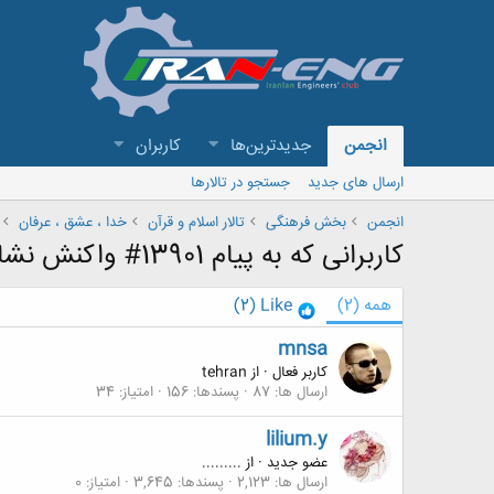
انجمن
جدیدترین‌ها
کاربران
ارسال های جدید
جستجو در تالارها
انجمن
بخش فرهنگی
تالار اسلام و قرآن
خدا ، عشق ، عرفان
کاربرانی که به پیام 13901# واکنش نشان داده اند
همه
(2)
Like
(2)
mnsa
کاربر فعال
·
از
tehran
ارسال ها
87
پسندها
156
امتیاز
34
lilium.y
عضو جدید
·
از
.........
ارسال ها
2,123
پسندها
3,645
امتیاز
0