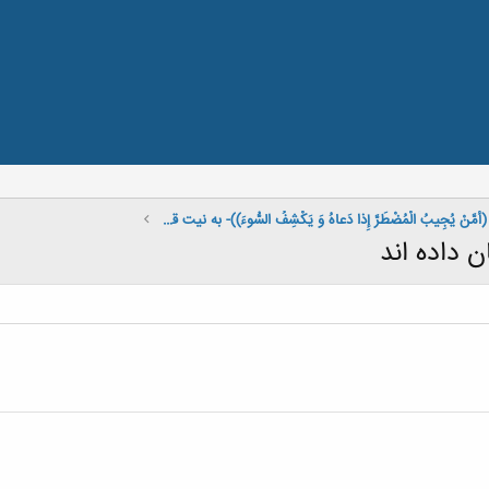
(أَمَّنْ يُجِيبُ الْمُضْطَرَّ إِذا دَعاهُ وَ يَكْشِفُ السُّوءَ))- به نیت قبولی حوائج خود و تمام دوستان شرکت کننده)