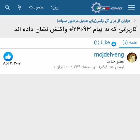
ورود
عضویت
هزاران گل برای گل نرگس(برای تعجیل در ظهور صلوات)
کاربرانی که به پیام 24093# واکنش نشان داده اند
همه
(1)
Like
(1)
mojdeh-eng
عضو جدید
Apr 3, 2017
ارسال ها
1,098
پسندها
2,724
امتیاز
0