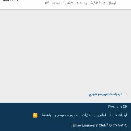
May 6, 2016
ارسال ها
5,936
پسندها
11,055
امتیاز
114
درخواست تغيير نام كاربري
Persian
ارتباط با ما
قوانین و مقرّرات
حریم خصوصی
راهنما
R
S
S
®
Iranian Engineers' Club
© 1385-1401.