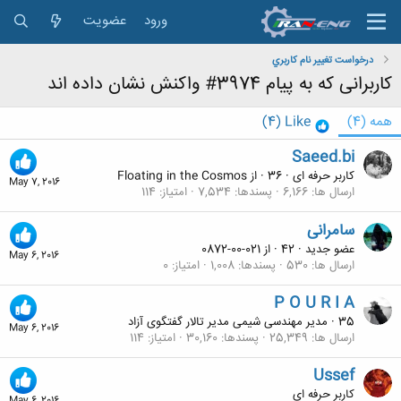
ورود
عضویت
درخواست تغيير نام كاربري
کاربرانی که به پیام 3974# واکنش نشان داده اند
همه
(4)
Like
(4)
Saeed.bi
کاربر حرفه ای
·
36
·
از
Floating in the Cosmos
May 7, 2016
ارسال ها
6,166
پسندها
7,534
امتیاز
114
سامرانی
عضو جدید
·
42
·
از
021-00-0872
May 6, 2016
ارسال ها
530
پسندها
1,008
امتیاز
0
P O U R I A
35
·
مدیر مهندسی شیمی مدیر تالار گفتگوی آزاد
May 6, 2016
ارسال ها
25,349
پسندها
30,160
امتیاز
114
Ussef
کاربر حرفه ای