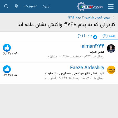
ورود
عضویت
بررسی آزمون طراحی - 2 مرداد 1394
کاربرانی که به پیام 768# واکنش نشان داده اند
همه
(2)
Like
(2)
aiman1234
عضو جدید
Oct 21, 2015
ارسال ها
843
پسندها
1,460
امتیاز
0
Faeze Ardeshiry
کاربر فعال تالار مهندسی معماری ,
·
از
جنوب
Oct 21, 2015
ارسال ها
5,031
پسندها
9,699
امتیاز
0