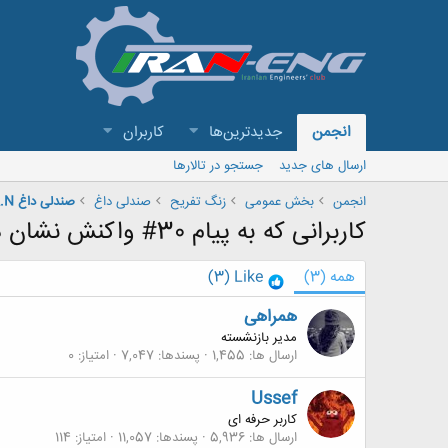
انجمن
جدیدترین‌ها
کاربران
ارسال های جدید
جستجو در تالارها
انجمن
بخش عمومی
زنگ تفريح
صندلی داغ
کاربرانی که به پیام 30# واکنش نشان داده اند
همه
(3)
Like
(3)
همراهی
مدیر بازنشسته
ارسال ها
1,455
پسندها
7,047
امتیاز
0
Ussef
کاربر حرفه ای
ارسال ها
5,936
پسندها
11,057
امتیاز
114