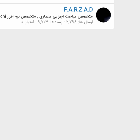
F.A.R.Z.A.D
متخصص مباحث اجرایی معماری , متخصص نرم افزار Archi
ارسال ها
2,798
پسندها
9,703
امتیاز
0