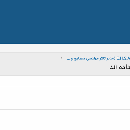
صندلی داغ E.H.S.A.N (مدیر تالار مهندسی معماری و هنـر)