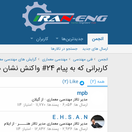
انجمن
جدیدترین‌ها
کاربران
ارسال های جدید
جستجو در تالارها
انجمن
فنی مهندسی
مهندسی معماری
گرایش های مهندسی مع
کاربرانی که به پیام 24# واکنش نشان داده اند
همه
(2)
Like
(2)
mpb
مدیر تالار مهندسی معماری
·
از
گیلان
ارسال ها
6,054
پسندها
11,770
امتیاز
114
E . H . S . A . N
مدیر تالار مهندسی معماری مدیر تالار هنـــــر
·
از
ایلام
ارسال ها
2,936
پسندها
12,842
امتیاز
114