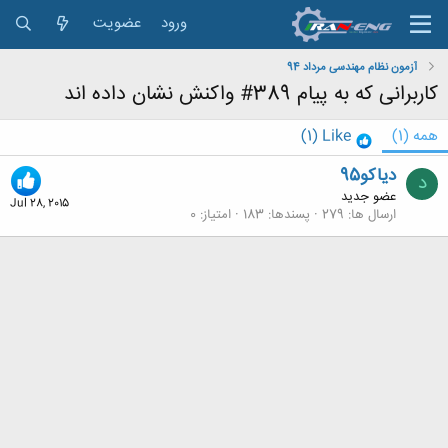
ورود
عضویت
آزمون نظام مهندسی مرداد 94
کاربرانی که به پیام 389# واکنش نشان داده اند
همه
(1)
Like
(1)
دیاکو95
د
عضو جدید
Jul 28, 2015
ارسال ها
279
پسندها
183
امتیاز
0