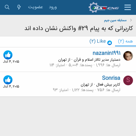
ورود
عضویت
مسابقه سین جیم
کاربرانی که به پیام 29# واکنش نشان داده اند
همه
(2)
Like
(2)
nazanin1991
دستیار مدیر تالار اسلام و قرآن
·
از
تهران
Jul 4, 2015
ارسال ها
1,996
پسندها
5,004
امتیاز
114
Sonrisa
S
کاربر بیش فعال
·
از
تهران
Jul 4, 2015
ارسال ها
756
پسندها
1,122
امتیاز
93