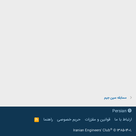
مسابقه سین جیم
Persian
ارتباط با ما
قوانین و مقرّرات
حریم خصوصی
راهنما
R
S
S
®
Iranian Engineers' Club
© 1385-1401.