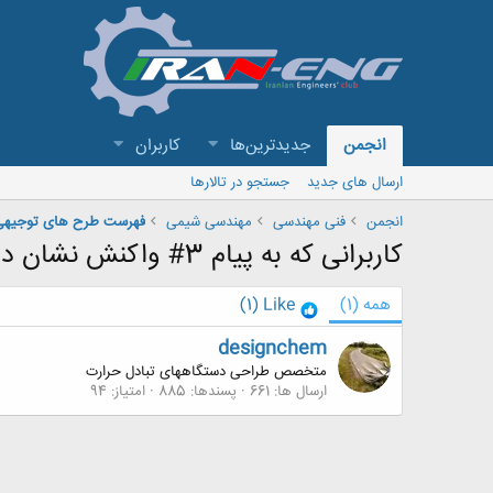
انجمن
جدیدترین‌ها
کاربران
ارسال های جدید
جستجو در تالارها
انجمن
فنی مهندسی
مهندسی شیمی
کاربرانی که به پیام 3# واکنش نشان داده اند
همه
(1)
Like
(1)
designchem
متخصص طراحی دستگاههای تبادل حرارت
ارسال ها
661
پسندها
885
امتیاز
94