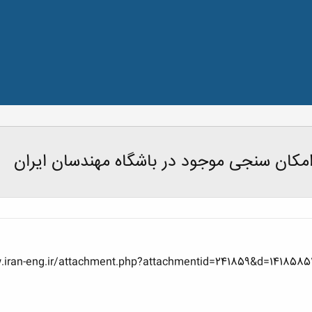
کان سنجی موجود در باشگاه مهندسان ایران
iran-eng.ir/attachment.php?attachmentid=241859&d=1418585