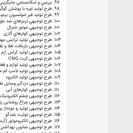
بررسي و امكانسنجي جايگزيني محلول متيل دي اتانول آمين (MDEA ) با 
طرح تولید اوره با پوشش گوگر
طرح تولید قیر امولسیون بیتو
طرح توجيهي ترمزهاي ضد بلوك
طرح توجیهي موتور جنرال
طرح توجيهي كولرهاي گازی
طرح توجيهي توليد ترانس مهت
طرح توجیهی بازیافت طلا و نقر
طرح توجیهی تولید کراس آرم ه
طرح توجیهی کیت CNG
طرح توجیهی تولید لوازم و قط
طرح توجیهی تولید لامپ کم 
طرح توجیهی تولید الکترود
طرح توجیهی دزدگیر وسایل نقل
طرح توجیهی کولرهای آبی
طرح توجیهی چشم الکترونیک
طرح توجیهی چراغ روشنایی پار
طرح توجیهی تولید و مونتاژ بر
طرح توجيهی توليـد بلندگو
طرح توجیهی الکتروموتور (آرم
طرح توجیهی صابون بهداشتی