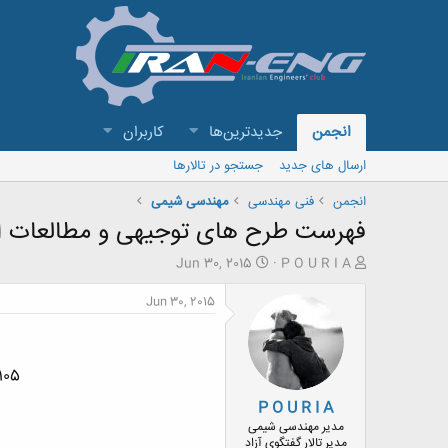
انجمن
جدیدترین‌ها
کاربران
ارسال های جدید
جستجو در تالارها
انجمن
فنی مهندسی
مهندسی شیمی
فهرست طرح های توجیهی و مطالعات ام
ش
ت
Jun 30, 2015
P O U R I A
ر
ا
و
ر
Jun 30, 2015
ع
ی
ک
خ
ن
ش
ن
ر
105
د
و
P O U R I A
ه
ع
م
مدیر مهندسی شیمی
و
مدیر تالار گفتگوی آزاد