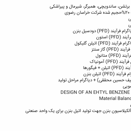
برتشن، ساندویچی، همبرگر، شیرمال و پیراشکی
ی
ی
ی
(PFD) دودسیل بنزن
P) استون
PFD) اتیلن گلیکول
) گاز سنتز
) متانول
P) آمونیاک
 فیگورها
PF) اتیلن بنزن
لیف حسین محققی) + دیاگرام مراحل تولید
شویی
DESIGN OF AN EHTYL BENZENE
Material Balan
آلکيلاسيون بنزن جهت توليد اتيل بنزن برای يک واحد صنعتی