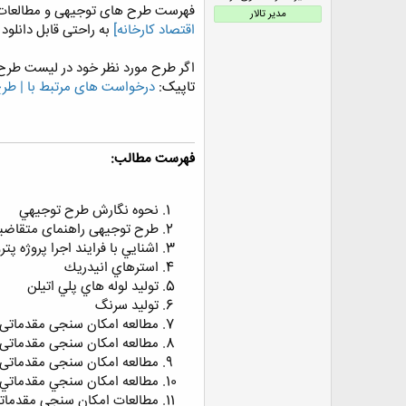
فهرست طرح های توجیهی و مطالعات 
ض
مدیر تالار
و
اقتصاد كارخانه]
به راحتی قابل دانلود
ع
اگر طرح مورد نظر خود در لیست طرح ه
تاپیک:
درخواست های مرتبط با | طر
فهرست مطالب:
نحوه نگارش طرح توجيهي
طرح توجیهی راهنمای متقاضیان
اشنايي با فرايند اجرا پروژه پت
استرهاي انيدريك
توليد لوله هاي پلي اتيلن
توليد سرنگ
مطالعه امکان سنجی مقدماتی 
مطالعه امکان سنجی مقدماتی 
مطالعه امکان سنجی مقدماتی 
مطالعه امكان سنجي مقدماتي ط
مطالعات امكان سنجي مقدماتي