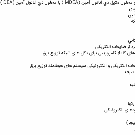
محلول دي اتانول آمين (DEA ) در واحدهاي تصفيه گاز پالايشگاه بندرعباس
دی
مین
ه
ابي
ه از ضایعات الکتریکی
ای کاملا کامپوزیتی برای دکل های شبکه توزیع برق
عات الکتریکی و الکترونیکی سیستم های هوشمند توزیع برق
مصرف
یه
کها
دهای الکترونیکی
یچر)