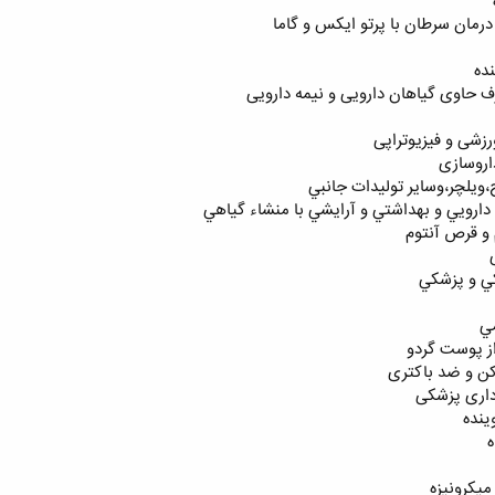
درمان سرطان با پرتو ايكس و گاما
ده
 حاوی گياهان دارويی و نيمه دارويی
زشی و فيزيوتراپی
اروسازی
ويلچر،وساير توليدات جانبي
ارويي و بهداشتي و آرايشي با منشاء گياهي
و قرص آنتوم
ي و پزشكي
مي
ز پوست گردو
کن و ضد باکتری
داری پزشکی
ینده
ه
میکرونیزه