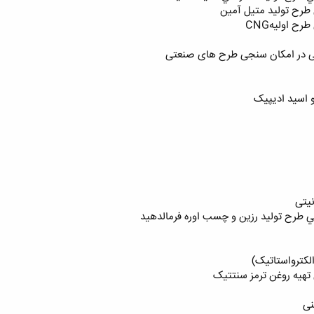
طرح تولید متیل آمین
ح اولیهCNG
یابی در امکان سنجی طرح های صنعتی
 اسید ادیپیک
نیتی
 طرح توليد رزين و چسب اوره فرمالدهيد
لکترواستاتیک)
تهیه روغن ترمز سنتتیک
نی