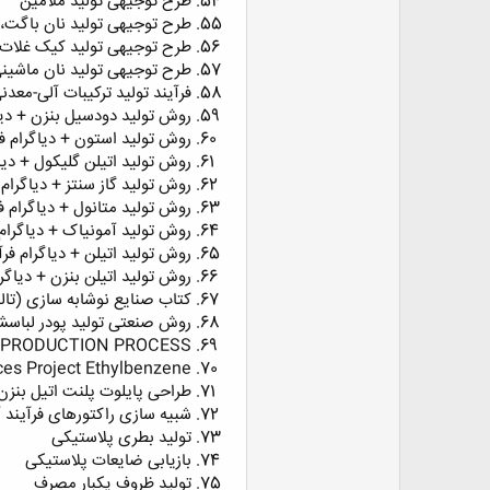
طرح توجیهی تولید ملامین
طرح توجیهی تولید نان باگت، 
طرح توجیهی تولید کیک غلات 20%حجیم شده شرکت خراسان رضو
طرح توجیهی تولید نان ماشین
فرآیند تولید ترکیبات آلی-معدن
روش تولید دودسیل بنزن + دیاگرام فرآیند 
روش تولید استون + دیاگرام فرآیند (FD
روش تولید اتیلن گلیکول + دیاگرام فرآیند (
روش تولید گاز سنتز + دیاگرام فرآیند (PFD
روش تولید متانول + دیاگرام فرآیند (PFD
روش تولید آمونیاک + دیاگرام فرآیند (FD
روش تولید اتیلن + دیاگرام فرآیند (PFD) اتیلن +
روش تولید اتیلن بنزن + دیاگرام فرآیند (D
کتاب صنایع نوشابه سازی (تا
روش صنعتی تولید پودر لباس
 PRODUCTION PROCESS
ces Project Ethylbenzene
طراحی پايلوت پلنت اتيل بنزن
شبيه سازی راکتورهای فرآيند 
تولید بطری پلاستیکی
بازیابی ضایعات پلاستیکی
تولید ظروف یکبار مصرف