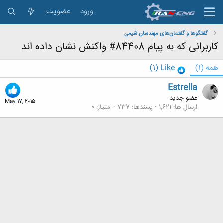
ورود
عضویت
گفتگوها و گفتمان‌های مهندسان شیمی
کاربرانی که به پیام 84408# واکنش نشان داده اند
همه
(1)
Like
(1)
Estrella
عضو جدید
May 17, 2015
ارسال ها
1,621
پسندها
737
امتیاز
0