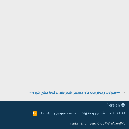
·▪•●سوالات و درخواست های مهندسی پلیمر فقط در اینجا مطرح شود●•▪·
Persian
ارتباط با ما
قوانین و مقرّرات
حریم خصوصی
راهنما
R
S
S
®
Iranian Engineers' Club
© 1385-1401.