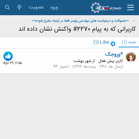
ورود
عضویت
·▪•●سوالات و درخواست های مهندسی پلیمر فقط در اینجا مطرح شود●•▪·
کاربرانی که به پیام 2270# واکنش نشان داده اند
همه
(1)
Like
(1)
*وروجک
کاربر بیش فعال
·
از
شهر بهشت
Apr 29, 2015
ارسال ها
648
پسندها
1,326
امتیاز
94