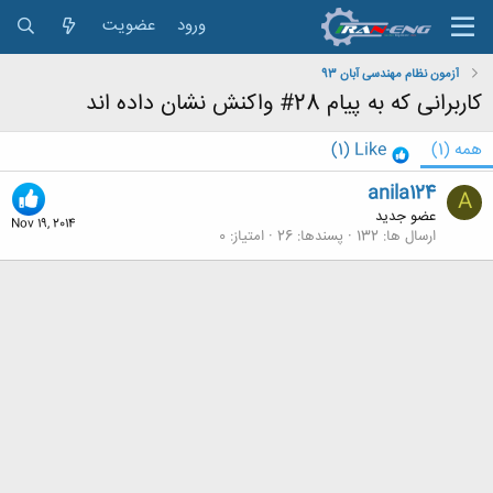
ورود
عضویت
آزمون نظام مهندسی آبان 93
کاربرانی که به پیام 28# واکنش نشان داده اند
همه
(1)
Like
(1)
anila124
A
عضو جدید
Nov 19, 2014
ارسال ها
132
پسندها
26
امتیاز
0