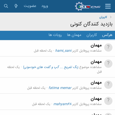
ورود
عضویت
کاربران
بازدید کنندگان کنونی
هرکس
کاربران
مهمان ها
روبات ها
مهمان
مشاهده پروفایل کاربر
hami_sani
یک لحظه قبل
مهمان
مشاهده موضوع
زنگ تفریح ... گپ و گفت های خودمونی!
یک لحظه
قبل
مهمان
مشاهده پروفایل کاربر
fatima memar
یک لحظه قبل
مهمان
مشاهده پروفایل کاربر
mahyam68
یک لحظه قبل