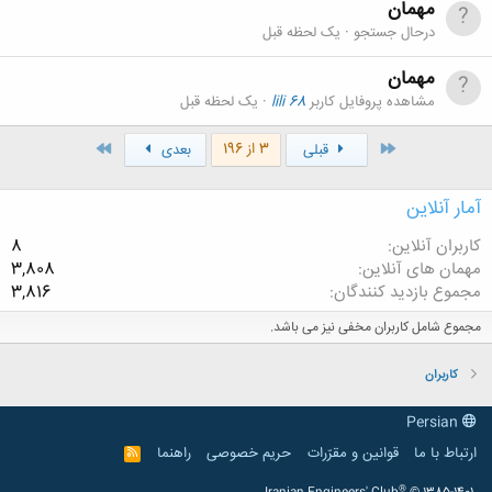
مهمان
درحال جستجو
یک لحظه قبل
مهمان
مشاهده پروفایل کاربر
lili 68
یک لحظه قبل
اول
آخر
3 از 196
قبلی
بعدی
آمار آنلاین
کاربران آنلاین
8
مهمان های آنلاین
3,808
مجموع بازدید کنندگان
3,816
مجموع شامل کاربران مخفی نیز می باشد.
کاربران
Persian
ارتباط با ما
قوانین و مقرّرات
حریم خصوصی
راهنما
R
S
S
®