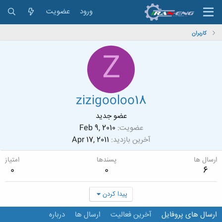
ورود
عضویت
کاربران
Z
zizigooloo18
عضو جدید
عضویت
Feb 9, 2010
آخرین بازدید
Apr 17, 2011
ارسال ها
پسندها
امتیاز
0
0
6
پیدا کردن
ارسال های پروفایل
آخرین فعالیت
ارسال ها
درباره