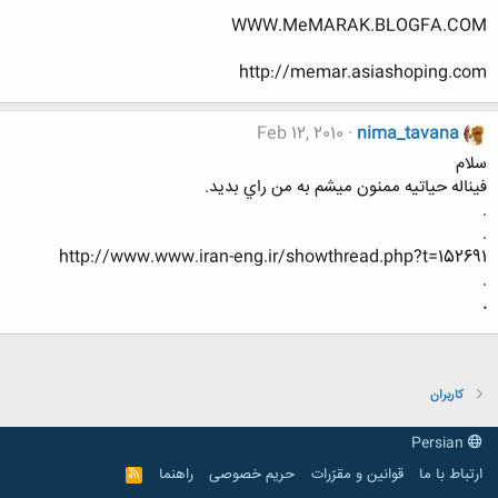
WWW.MeMARAK.BLOGFA.COM
http://memar.asiashoping.com
Feb 12, 2010
nima_tavana
سلام
فيناله حياتيه ممنون ميشم به من راي بديد.
.
.
http://www.www.iran-eng.ir/showthread.php?t=152691
.
.
کاربران
Persian
ارتباط با ما
قوانین و مقرّرات
حریم خصوصی
راهنما
R
S