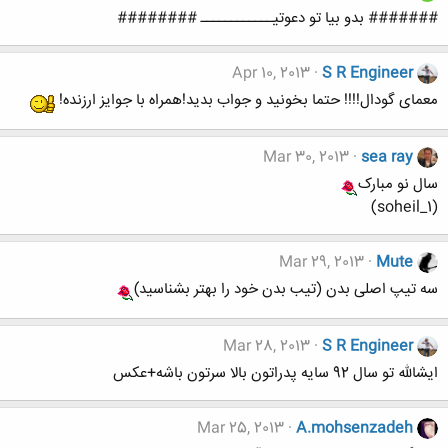
####### بدو بیا تو دعوتیــــــــــــ ########
Apr 10, 2013
S R Engineer
معمای گودال!!!! حتما بخونید و جواب بدید!همراه با جوایز ارزنده!
Mar 30, 2013
sea ray
سال نو مبارک
(soheil_1)
Mar 29, 2013
Mute
سه تیپ اصلی بدن (تیب بدن خود را بهتر بشناسید)
Mar 28, 2013
S R Engineer
ایشالله تو سال 92 سایه پدراتون بالا سرتون باشه+عکس
Mar 25, 2013
A.mohsenzadeh