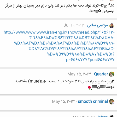
ஜ ೋ✿--تولد تولد بچه ها یکم دیر شد ولی بازم دیر رسیدن بهتر از هرگز
نرسیدن ✿ೋஜ
مرتضی ساعی
Jul 20, 2013
http://www.www.www.iran-eng.ir/showthread.php/465643-
%D8%B9%D8%B6%D9%88%DB%8C%D8%AA-
%D8%AF%D8%B1-%DA%AF%D8%B1%D9%88%D9%87-
%D8%AC%D9%87%D8%A7%D8%AF%DB%8C-
%D8%B9%D9%85%D8%A7%D8%B1?
p=6568777#post6568777
May 25, 2013
Quarter
3روز جشن و پایکوبی تا 3 خرداد تولد سعید عزیز(mute) بشتابید
دوستاااااان!!!!!
May 15, 2013
smooth criminal