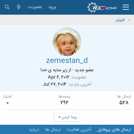
ورود
عضویت
کاربران
zemestan_d
عضو جدید
·
از
زیر سایه ی خدا
عضویت
Apr 6, 2012
آخرین بازدید
Jul 27, 2014
ارسال ها
پسندها
امتیاز
0
292
528
پیدا کردن
ارسال های پروفایل
آخرین فعالیت
ارسال ها
درباره