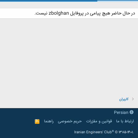
در حال حاضر هیچ پیامی در پروفایل zbolghan نیست.
کاربران
Persian
ارتباط با ما
قوانین و مقرّرات
حریم خصوصی
راهنما
R
S
S
®
Iranian Engineers' Club
© 1385-1401.