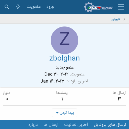
ورود
عضویت
کاربران
Z
zbolghan
عضو جدید
عضویت
Dec 30, 2012
آخرین بازدید
Jan 14, 2013
ارسال ها
پسندها
امتیاز
0
1
3
پیدا کردن
ارسال های پروفایل
آخرین فعالیت
ارسال ها
درباره