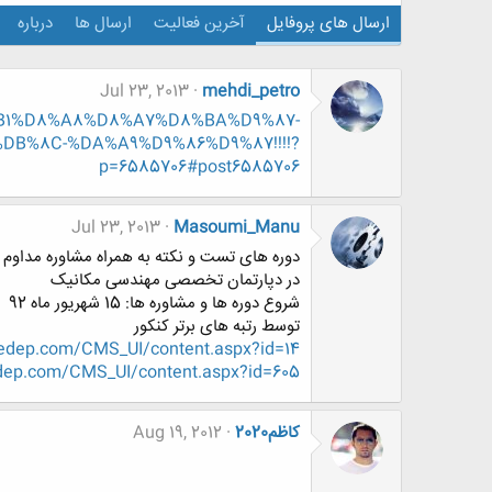
ارسال های پروفایل
آخرین فعالیت
ارسال ها
درباره
Jul 23, 2013
mehdi_petro
D8%B1%D8%A8%D8%A7%D8%BA%D9%87-
B%8C-%DA%A9%D9%86%D9%87!!!!?
p=6585706#post6585706
Jul 23, 2013
Masoumi_Manu
دوره های تست و نکته به همراه مشاوره مداوم 
در دپارتمان تخصصی مهندسی مکانیک
شروع دوره ها و مشاوره ها: 15 شهریور ماه 92
توسط رتبه های برتر کنکور
edep.com/CMS_UI/content.aspx?id=14
ep.com/CMS_UI/content.aspx?id=605
کاظم2020
Aug 19, 2012