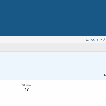
ال های پروفایل
M
پسندها
43