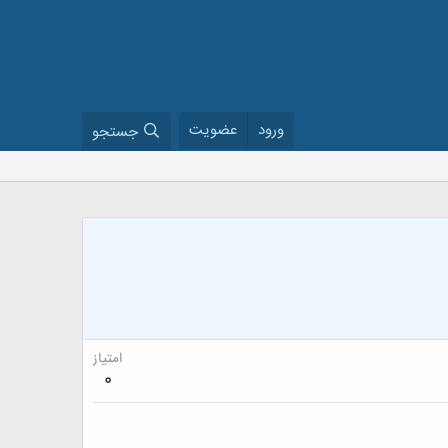
ورود
عضویت
جستجو
امتیاز
0