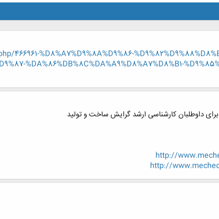
hread.php/466961-%D8%A7%D9%8A%D9%86-%D9%82%D9%88%
9%87-%DA%86%DB%8C%DA%A9%D8%A7%D8%B1-%D9%85%D
برای داوطلبان کارشناسی ارشد گرایش ساخت و تولید
http://www.mech
http://www.meched