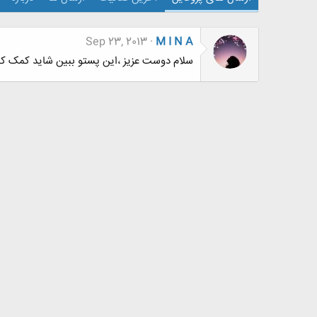
Sep 23, 2013
M I N A
سلام دوست عزیز ،این پستو ببین شاید کمک کنه #575 ، موفق 