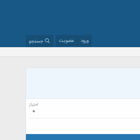
ورود
عضویت
جستجو
امتیاز
0