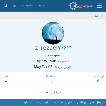
ورود
عضویت
کاربران
z_rezaei7063
عضو جدید
عضویت
Apr 30, 2014
آخرین بازدید
May 2, 2014
ارسال ها
پسندها
امتیاز
0
1
6
پیدا کردن
ارسال های پروفایل
آخرین فعالیت
ارسال ها
درباره